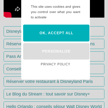
This site uses cookies and gives
you control over what you want
to activate
Disneyland Paris : Le guide complet
OK, ACCEPT ALL
Réserver votre séjour : toutes les informations
PERSONALIZE
Pass Annuels Disney : informations
PRIVACY POLICY
Conseils & Astuces Disneyland Paris
Réserver votre restaurant à Disneyland Paris
Le Blog du Stream : tout savoir sur Disney+
Hello Orlando : conseils séjour Walt Disney World