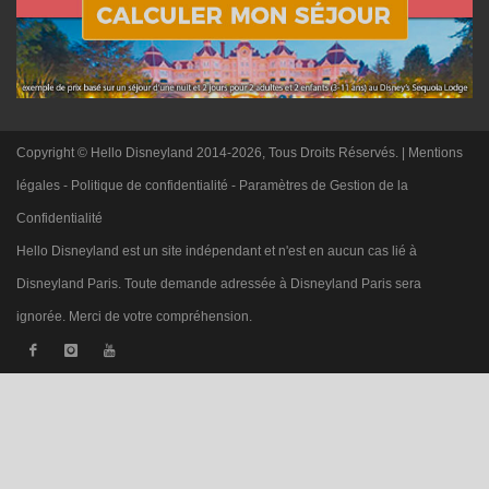
Copyright © Hello Disneyland 2014-2026, Tous Droits Réservés. |
Mentions
légales
-
Politique de confidentialité
-
Paramètres de Gestion de la
Confidentialité
Hello Disneyland est un site indépendant et n'est en aucun cas lié à
Disneyland Paris. Toute demande adressée à Disneyland Paris sera
ignorée. Merci de votre compréhension.