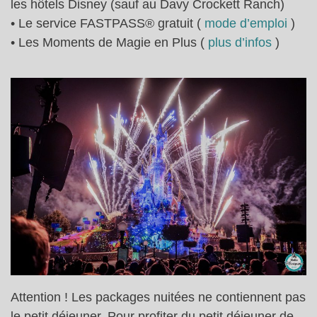
les hôtels Disney (sauf au Davy Crockett Ranch)
• Le service FASTPASS® gratuit (
mode d’emploi
)
• Les Moments de Magie en Plus (
plus d’infos
)
Attention ! Les packages nuitées ne contiennent pas
le petit déjeuner. Pour profiter du petit déjeuner de