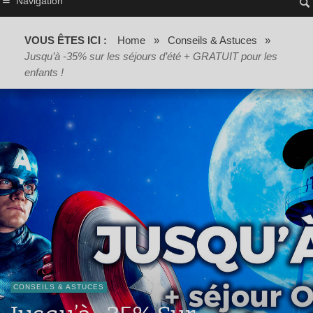
Navigation
VOUS ÊTES ICI :
Home
»
Conseils & Astuces
»
Jusqu’à -35% sur les séjours d’été + GRATUIT pour les
enfants !
CONSEILS & ASTUCES