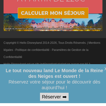
Copyright © Hello Disneyland 2014-2026, Tous Droits Réservés. |
Mentions
légales
-
Politique de confidentialité
-
Paramètres de Gestion de la
Confidentialité
Hello Disneyland est un site indépendant et n'est en aucun cas lié à
Le tout nouveau land Le Monde de la Reine
Disneyland Paris. Toute demande adressée à Disneyland Paris sera
des Neiges est ouvert !
ignorée. Merci de votre compréhension.
Réservez votre séjour pour le découvrir dès
aujourd'hui !
Réserver ➡️