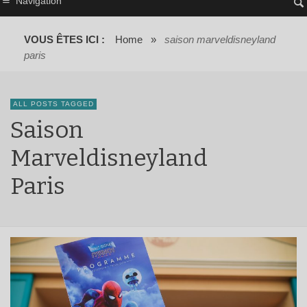
Navigation
VOUS ÊTES ICI :
Home
»
saison marveldisneyland
paris
ALL POSTS TAGGED
Saison
Marveldisneyland
Paris