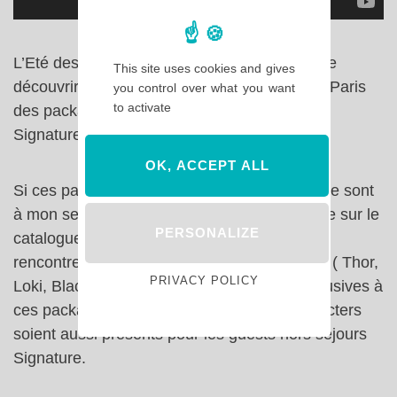
L’Eté des Super Héros est aussi l’occasion de
This site uses cookies and gives
découvrir pour la première fois à Disneyland Paris
you control over what you want
to activate
des packages séjours premium : les séjours
Signature Marvel.
OK, ACCEPT ALL
Si ces packages ne font pas l’unanimité, ils ne sont
à mon sens juste qu’une offre supplémentaire sur le
PERSONALIZE
catalogue de Disneyland Paris. Bien sûr, la
rencontre avec certains personnages Marvel ( Thor,
PRIVACY POLICY
Loki, Black Widow et Spider-Man ) sont exclusives à
ces packages et j’aurais aimé que ces characters
soient aussi présents pour les guests hors séjours
Signature.