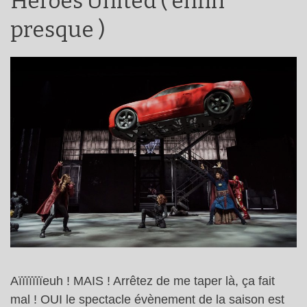
Heroes United ( enfin
presque )
Aïïïïïïïeuh ! MAIS ! Arrêtez de me taper là, ça fait
mal ! OUI le spectacle évènement de la saison est