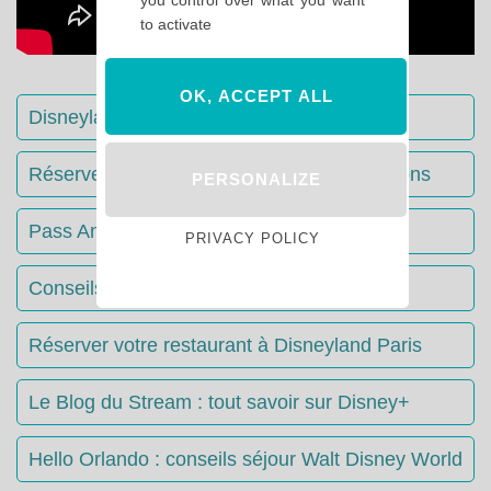
to activate
OK, ACCEPT ALL
Disneyland Paris : Le guide complet
Réserver votre séjour : toutes les informations
PERSONALIZE
Pass Annuels Disney : informations
PRIVACY POLICY
Conseils & Astuces Disneyland Paris
Réserver votre restaurant à Disneyland Paris
Le Blog du Stream : tout savoir sur Disney+
Hello Orlando : conseils séjour Walt Disney World