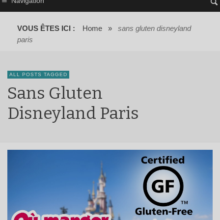
Navigation
VOUS ÊTES ICI :
Home
»
sans gluten disneyland
paris
ALL POSTS TAGGED
Sans Gluten
Disneyland Paris