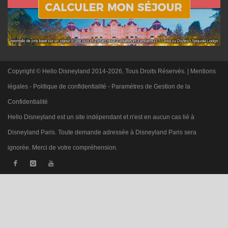
Copyright © Hello Disneyland 2014-2026, Tous Droits Réservés. |
Mentions
légales
-
Politique de confidentialité
-
Paramètres de Gestion de la
Confidentialité
Hello Disneyland est un site indépendant et n'est en aucun cas lié à
Disneyland Paris. Toute demande adressée à Disneyland Paris sera
ignorée. Merci de votre compréhension.