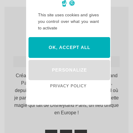
This site uses cookies and gives
you control over what you want
to activate
OK, ACCEPT ALL
Hello Maureen
PERSONALIZE
Créatrice du site. Totalement accro à Disneyland
Paris, rien n'y fait, j'y reviens toujours, et ce,
PRIVACY POLICY
depuis 1999. Bienvenue sur Hello Disneyland où
je partage avec vous, chaque jour un peu de cette
magie qui fait de Disneyland Paris, un lieu unique
en Europe !