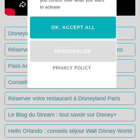
to activate
OK, ACCEPT ALL
Disneyland Paris : Le guide complet
Réserver votre séjour : toutes les informations
PERSONALIZE
Pass Annuels Disney : informations
PRIVACY POLICY
Conseils & Astuces Disneyland Paris
Réserver votre restaurant à Disneyland Paris
Le Blog du Stream : tout savoir sur Disney+
Hello Orlando : conseils séjour Walt Disney World