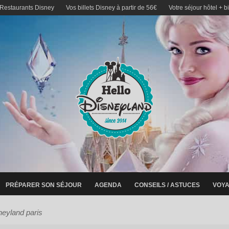
 Restaurants Disney
Vos billets Disney à partir de 56€
Votre séjour hôtel + b
PRÉPARER SON SÉJOUR
AGENDA
CONSEILS / ASTUCES
VOYA
neyland paris