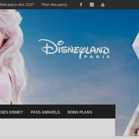
illets parcs dès 111€*
Plan des parcs
GES DISNEY
PASS ANNUELS
BONS PLANS