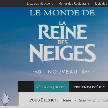
Liste des attractions
Menus des Restaurants
Liste des
RÉSERVER | BILLETS
COMBIEN ÇA COÛTE ?
VOUS ÊTES ICI :
Home
»
taille minimum dis