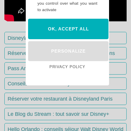
you control over what you want
to activate
OK, ACCEPT ALL
Disneyland Paris : Le guide complet
PERSONALIZE
Réserver votre séjour : toutes les informations
PRIVACY POLICY
Pass Annuels Disney : informations
Conseils & Astuces Disneyland Paris
Réserver votre restaurant à Disneyland Paris
Le Blog du Stream : tout savoir sur Disney+
Hello Orlando : conseils séjour Walt Disney World