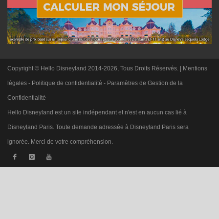
Copyright © Hello Disneyland 2014-2026, Tous Droits Réservés. |
Mentions
légales
-
Politique de confidentialité
-
Paramètres de Gestion de la
Confidentialité
Hello Disneyland est un site indépendant et n'est en aucun cas lié à
Disneyland Paris. Toute demande adressée à Disneyland Paris sera
ignorée. Merci de votre compréhension.