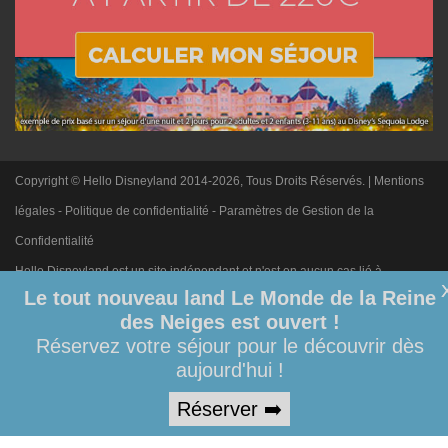
Copyright © Hello Disneyland 2014-2026, Tous Droits Réservés. |
Mentions
légales
-
Politique de confidentialité
-
Paramètres de Gestion de la
Confidentialité
Hello Disneyland est un site indépendant et n'est en aucun cas lié à
Le tout nouveau land Le Monde de la Reine
Disneyland Paris. Toute demande adressée à Disneyland Paris sera
des Neiges est ouvert !
ignorée. Merci de votre compréhension.
Réservez votre séjour pour le découvrir dès
aujourd'hui !
Réserver ➡️