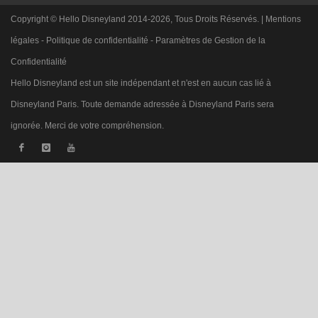
Copyright © Hello Disneyland 2014-2026, Tous Droits Réservés. |
Mentions
légales
-
Politique de confidentialité
-
Paramètres de Gestion de la
Confidentialité
Hello Disneyland est un site indépendant et n'est en aucun cas lié à
Disneyland Paris. Toute demande adressée à Disneyland Paris sera
ignorée. Merci de votre compréhension.