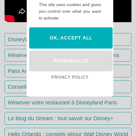
This site uses cookies and gives
you control over what you want
to activate
OK, ACCEPT ALL
Disneyland Paris : Le guide complet
Réserver votre séjour : toutes les informations
PERSONALIZE
Pass Annuels Disney : informations
PRIVACY POLICY
Conseils & Astuces Disneyland Paris
Réserver votre restaurant à Disneyland Paris
Le Blog du Stream : tout savoir sur Disney+
Hello Orlando : conseils séjour Walt Disney World