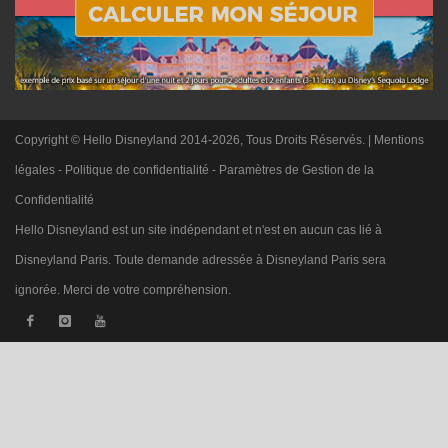
Copyright © Hello Disneyland 2014-2026, Tous Droits Réservés. |
Mentions
légales
-
Politique de confidentialité
-
Paramètres de Gestion de la
Confidentialité
Hello Disneyland est un site indépendant et n'est en aucun cas lié à
Disneyland Paris. Toute demande adressée à Disneyland Paris sera
ignorée. Merci de votre compréhension.