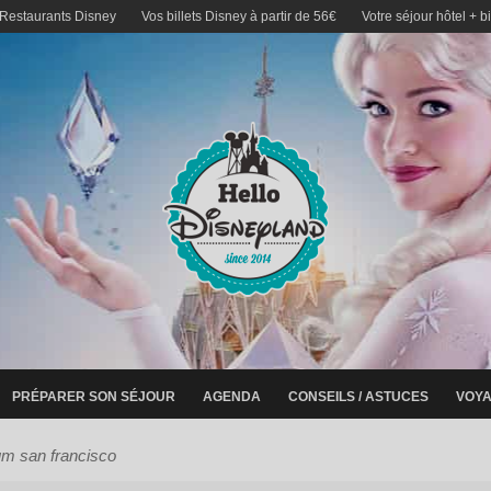
 Restaurants Disney
Vos billets Disney à partir de 56€
Votre séjour hôtel + b
PRÉPARER SON SÉJOUR
AGENDA
CONSEILS / ASTUCES
VOYA
m san francisco