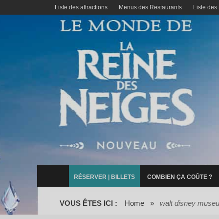
Liste des attractions
Menus des Restaurants
Liste des
RÉSERVER | BILLETS
COMBIEN ÇA COÛTE ?
VOUS ÊTES ICI :
Home
»
walt disney museu