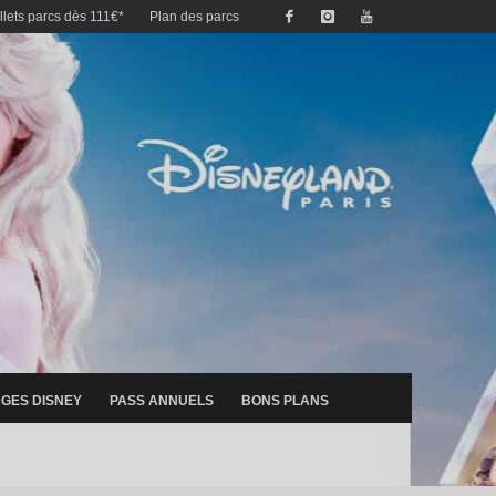
illets parcs dès 111€*
Plan des parcs
GES DISNEY
PASS ANNUELS
BONS PLANS