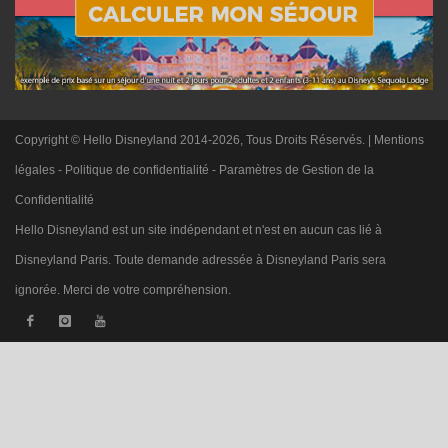
Copyright © Hello Disneyland 2014-2026, Tous Droits Réservés. |
Mentions
légales
-
Politique de confidentialité
-
Paramètres de Gestion de la
Confidentialité
Hello Disneyland est un site indépendant et n'est en aucun cas lié à
Disneyland Paris. Toute demande adressée à Disneyland Paris sera
ignorée. Merci de votre compréhension.