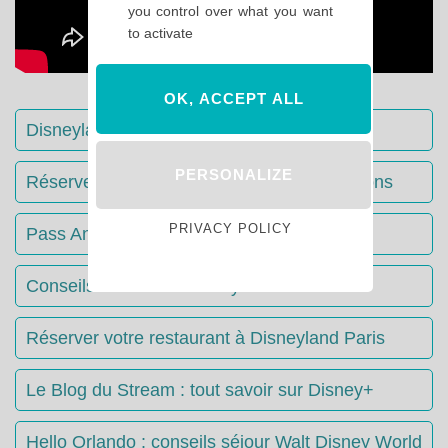
you control over what you want
to activate
OK, ACCEPT ALL
Disneyland Paris : Le guide complet
PERSONALIZE
Réserver votre séjour : toutes les informations
PRIVACY POLICY
Pass Annuels Disney : informations
Conseils & Astuces Disneyland Paris
Réserver votre restaurant à Disneyland Paris
Le Blog du Stream : tout savoir sur Disney+
Hello Orlando : conseils séjour Walt Disney World