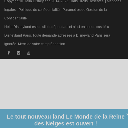
Copyright © Hello Disneyland 2014-2026, Tous Droits Réservés. |
Mentions
légales
-
Politique de confidentialité
-
Paramètres de Gestion de la
Confidentialité
Hello Disneyland est un site indépendant et n'est en aucun cas lié à
Disneyland Paris. Toute demande adressée à Disneyland Paris sera
ignorée. Merci de votre compréhension.
Le tout nouveau land Le Monde de la Reine
des Neiges est ouvert !