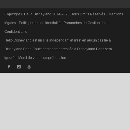
Copyright © Hello Disneyland 2014-2026, Tous Droits Réservés. |
Mentions
légales
-
Politique de confidentialité
-
Paramètres de Gestion de la
Confidentialité
Hello Disneyland est un site indépendant et n'est en aucun cas lié à
Disneyland Paris. Toute demande adressée à Disneyland Paris sera
ignorée. Merci de votre compréhension.