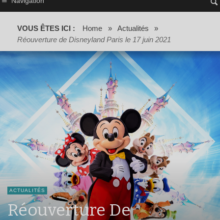
Navigation
VOUS ÊTES ICI :
Home
»
Actualités
»
Réouverture de Disneyland Paris le 17 juin 2021
ACTUALITÉS
Réouverture De