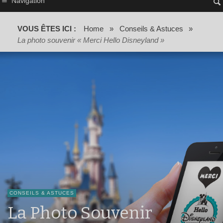
Navigation
VOUS ÊTES ICI :
Home
»
Conseils & Astuces
»
La photo souvenir « Merci Hello Disneyland »
CONSEILS & ASTUCES
La Photo Souvenir