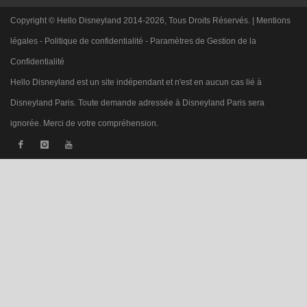
Copyright © Hello Disneyland 2014-2026, Tous Droits Réservés. |
Mentions
légales
-
Politique de confidentialité
-
Paramètres de Gestion de la
Confidentialité
Hello Disneyland est un site indépendant et n'est en aucun cas lié à
Disneyland Paris. Toute demande adressée à Disneyland Paris sera
ignorée. Merci de votre compréhension.