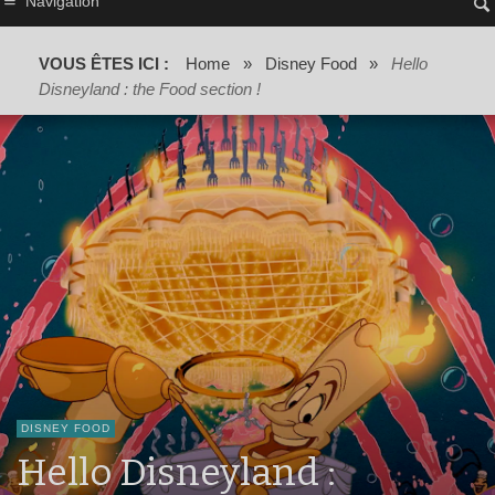
Navigation
VOUS ÊTES ICI :
Home
»
Disney Food
»
Hello
Disneyland : the Food section !
DISNEY FOOD
Hello Disneyland :