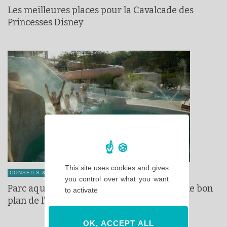
Les meilleures places pour la Cavalcade des
Princesses Disney
This site uses cookies and gives
CONSEILS & ASTUCES
you control over what you want
Parc aquatique près de Disneyland Paris : le bon
to activate
plan de l’été !
OK, ACCEPT ALL