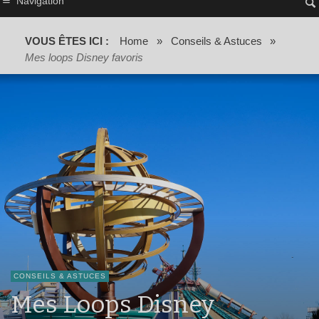
Navigation
VOUS ÊTES ICI :
Home
»
Conseils & Astuces
»
Mes loops Disney favoris
CONSEILS & ASTUCES
Mes Loops Disney