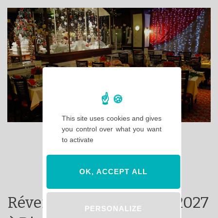
This site uses cookies and gives
you control over what you want
to activate
OK, ACCEPT ALL
Réveillon du Nouvel An 2027
PERSONALIZE