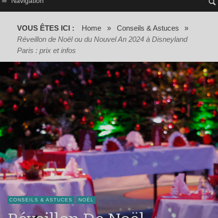
Navigation
VOUS ÊTES ICI :
Home
»
Conseils & Astuces
»
Réveillon de Noël ou du Nouvel An 2024 à Disneyland
Paris : prix et infos
CONSEILS & ASTUCES
NOËL