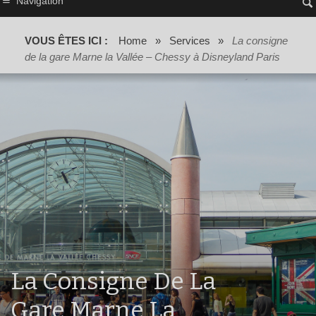
Navigation
VOUS ÊTES ICI :
Home
»
Services
»
La consigne
de la gare Marne la Vallée – Chessy à Disneyland Paris
La Consigne De La
Gare Marne La