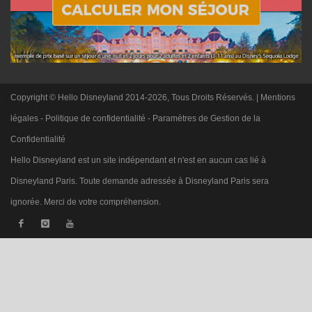
Copyright © Hello Disneyland 2014-2026, Tous Droits Réservés. |
Mentions
légales
-
Politique de confidentialité
-
Paramètres de Gestion de la
Confidentialité
Hello Disneyland est un site indépendant et n'est en aucun cas lié à
Disneyland Paris. Toute demande adressée à Disneyland Paris sera
ignorée. Merci de votre compréhension.