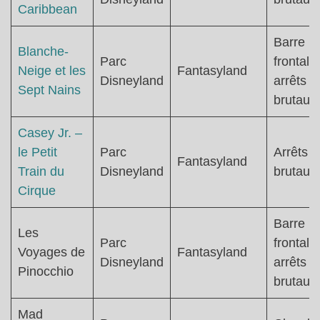
Caribbean
Barre
Blanche-
Parc
frontale 
Neige et les
Fantasyland
Disneyland
arrêts
Sept Nains
brutaux
Casey Jr. –
le Petit
Parc
Arrêts
Fantasyland
Train du
Disneyland
brutaux
Cirque
Barre
Les
Parc
frontale 
Voyages de
Fantasyland
Disneyland
arrêts
Pinocchio
brutaux
Mad