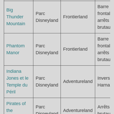
Barre
Big
Parc
frontale 
Thunder
Frontierland
Disneyland
arrêts
Mountain
brutaux
Barre
Phantom
Parc
frontale 
Frontierland
Manor
Disneyland
arrêts
brutaux
Indiana
Jones et le
Parc
Inversio
Adventureland
Temple du
Disneyland
Harnais
Péril
Pirates of
Parc
Arrêts
the
Adventureland
Disneyland
brutaux