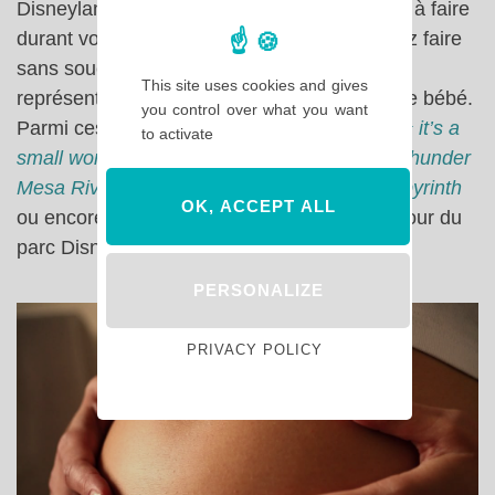
Disneyland Paris c’est près de
57 attractions
à faire
durant votre séjour, dont 35 que vous pourrez faire
sans souci en étant enceinte puisqu’elles ne
This site uses cookies and gives
représentent aucun risque pour vous ou votre bébé.
you control over what you want
Parmi ces attractions accessibles enceinte,
« it’s a
to activate
small world »
,
Buzz Lightyear Laser Blast
,
Thunder
Mesa Riverboat Landing
,
Alice’s Curious Labyrinth
OK, ACCEPT ALL
ou encore le
Disneyland Railroad
qui fait le tour du
parc Disneyland sont à ne pas manquer !
PERSONALIZE
PRIVACY POLICY