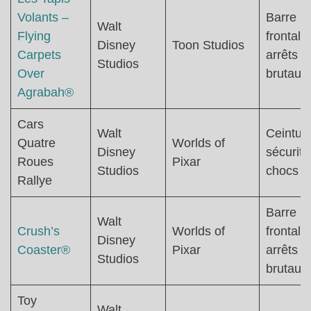
Volants –
Barre
Walt
Flying
frontale 
Disney
Toon Studios
Carpets
arrêts
Studios
Over
brutaux
Agrabah®
Cars
Walt
Ceintur
Quatre
Worlds of
Disney
sécurité
Roues
Pixar
Studios
chocs
Rallye
Barre
Walt
Crush’s
Worlds of
frontale 
Disney
Coaster®
Pixar
arrêts
Studios
brutaux
Toy
Walt