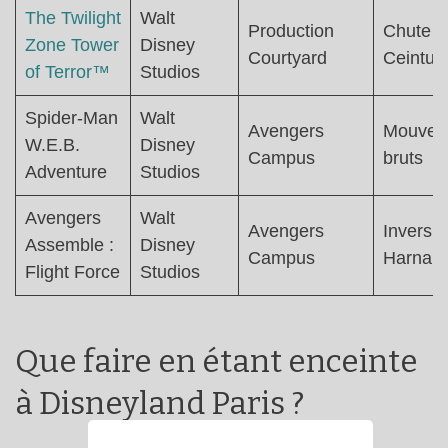
The Twilight
Walt
Production
Chute li
Zone Tower
Disney
Courtyard
Ceintur
of Terror™
Studios
Spider-Man
Walt
Avengers
Mouvem
W.E.B.
Disney
Campus
bruts
Adventure
Studios
Avengers
Walt
Avengers
Inversio
Assemble :
Disney
Campus
Harnais
Flight Force
Studios
Que faire en étant enceinte
à Disneyland Paris ?