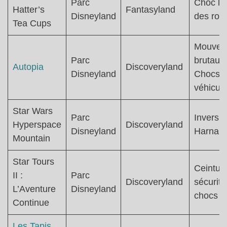
Parc
Choc lo
Hatter’s
Fantasyland
Disneyland
des rota
Tea Cups
Mouvem
Parc
brutaux 
Autopia
Discoveryland
Disneyland
Chocs e
véhicul
Star Wars
Parc
Inversio
Hyperspace
Discoveryland
Disneyland
Harnais
Mountain
Star Tours
Ceintur
II :
Parc
Discoveryland
sécurité
L’Aventure
Disneyland
chocs
Continue
Les Tapis