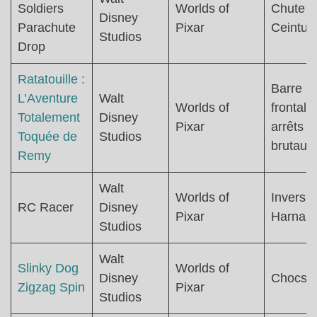
Soldiers
Worlds of
Chute li
Disney
Parachute
Pixar
Ceintur
Studios
Drop
Ratatouille :
Barre
L’Aventure
Walt
Worlds of
frontale 
Totalement
Disney
Pixar
arrêts
Toquée de
Studios
brutaux
Remy
Walt
Worlds of
Inversio
RC Racer
Disney
Pixar
Harnais
Studios
Walt
Slinky Dog
Worlds of
Disney
Chocs
Zigzag Spin
Pixar
Studios