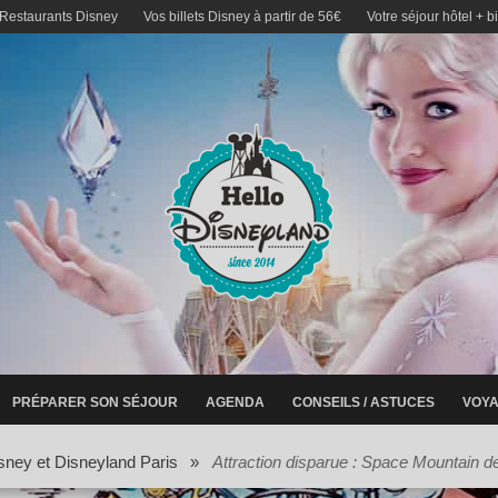
 Restaurants Disney
Vos billets Disney à partir de 56€
Votre séjour hôtel + b
PRÉPARER SON SÉJOUR
AGENDA
CONSEILS / ASTUCES
VOYA
sney et Disneyland Paris
»
Attraction disparue : Space Mountain de