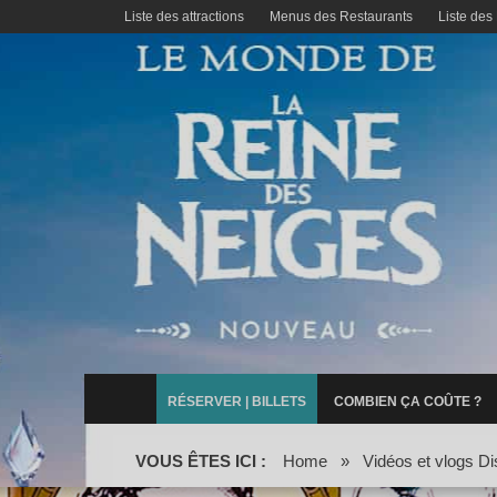
Liste des attractions
Menus des Restaurants
Liste des
RÉSERVER | BILLETS
COMBIEN ÇA COÛTE ?
VOUS ÊTES ICI :
Home
»
Vidéos et vlogs Di