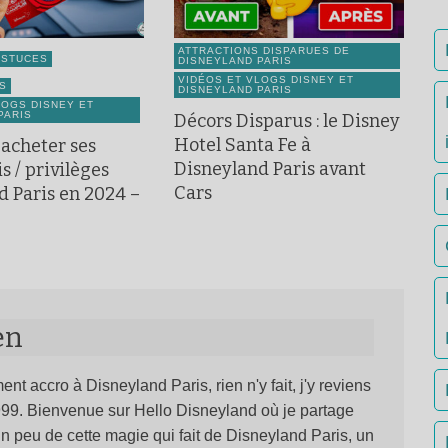
ATTRACTIONS DISPARUES DE
ASTUCES
DISNEYLAND PARIS
VIDÉOS ET VLOGS DISNEY ET
S
DISNEYLAND PARIS
LOGS DISNEY ET
PARIS
Décors Disparus : le Disney
Hotel Santa Fe à
acheter ses
Disneyland Paris avant
s / privilèges
Cars
d Paris en 2024 –
en
ent accro à Disneyland Paris, rien n'y fait, j'y reviens
1999. Bienvenue sur Hello Disneyland où je partage
n peu de cette magie qui fait de Disneyland Paris, un