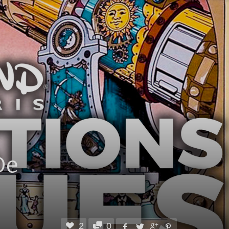
De
2
0