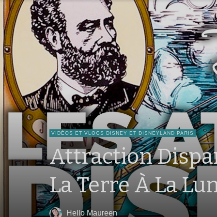
VIDÉOS ET VLOGS DISNEY ET DISNEYLAND PARIS
Attraction Dispa
La Terre À La Lu
Hello Maureen