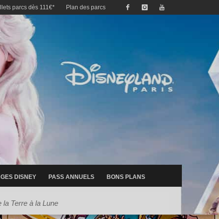
illets parcs dès 111€*
Plan des parcs
GES DISNEY
PASS ANNUELS
BONS PLANS
 la Terre à la Lune