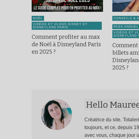
NOËL
CONSEILS & 
VIDÉOS ET VLOGS DISNEY ET
PASS ANNUEL
DISNEYLAND PARIS
VIDÉOS ET V
Comment profiter au max
DISNEYLAND 
de Noël à Disneyland Paris
Comment 
en 2025 ?
billets ami
Disneylan
2025 ?
Hello Maure
Créatrice du site. Totalem
toujours, et ce, depuis 
avec vous, chaque jour u