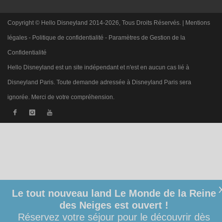
Copyright © Hello Disneyland 2014-2026, Tous Droits Réservés. |
Mentions
légales
-
Politique de confidentialité
-
Paramètres de Gestion de la
Confidentialité
Hello Disneyland est un site indépendant et n'est en aucun cas lié à
Disneyland Paris. Toute demande adressée à Disneyland Paris sera
ignorée. Merci de votre compréhension.
Le tout nouveau land Le Monde de la Reine
des Neiges est ouvert !
Réservez votre séjour pour le découvrir dès