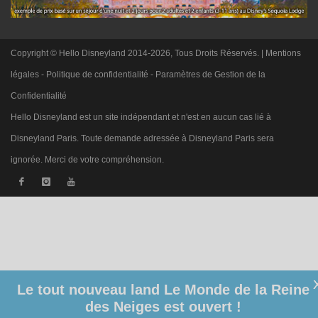
Copyright © Hello Disneyland 2014-2026, Tous Droits Réservés. |
Mentions
légales
-
Politique de confidentialité
-
Paramètres de Gestion de la
Confidentialité
Hello Disneyland est un site indépendant et n'est en aucun cas lié à
Disneyland Paris. Toute demande adressée à Disneyland Paris sera
ignorée. Merci de votre compréhension.
Le tout nouveau land Le Monde de la Reine
des Neiges est ouvert !