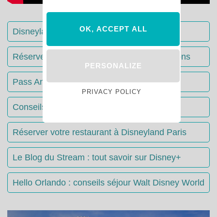
OK, ACCEPT ALL
Disneyland Paris : Le guide complet
Réserver votre séjour : toutes les informations
PERSONALIZE
Pass Annuels Disney : informations
PRIVACY POLICY
Conseils & Astuces Disneyland Paris
Réserver votre restaurant à Disneyland Paris
Le Blog du Stream : tout savoir sur Disney+
Hello Orlando : conseils séjour Walt Disney World