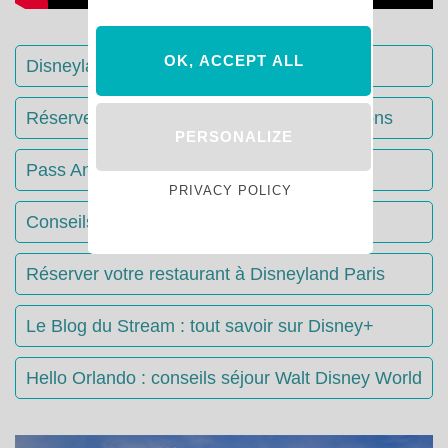
OK, ACCEPT ALL
Disneyland Paris : Le guide complet
Réserver votre séjour : toutes les informations
PERSONALIZE
Pass Annuels Disney : informations
PRIVACY POLICY
Conseils & Astuces Disneyland Paris
Réserver votre restaurant à Disneyland Paris
Le Blog du Stream : tout savoir sur Disney+
Hello Orlando : conseils séjour Walt Disney World