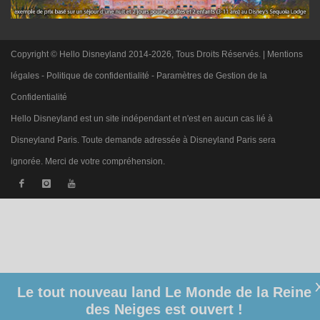
Copyright © Hello Disneyland 2014-2026, Tous Droits Réservés. |
Mentions
légales
-
Politique de confidentialité
-
Paramètres de Gestion de la
Confidentialité
Hello Disneyland est un site indépendant et n'est en aucun cas lié à
Disneyland Paris. Toute demande adressée à Disneyland Paris sera
ignorée. Merci de votre compréhension.
Le tout nouveau land Le Monde de la Reine
des Neiges est ouvert !