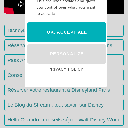
This site uses cookies and gives
you control over what you want
to activate
Disneyland Paris : Le guide complet
OK, ACCEPT ALL
Réserver votre séjour : toutes les informations
PERSONALIZE
Pass Annuels Disney : informations
PRIVACY POLICY
Conseils & Astuces Disneyland Paris
Réserver votre restaurant à Disneyland Paris
Le Blog du Stream : tout savoir sur Disney+
Hello Orlando : conseils séjour Walt Disney World