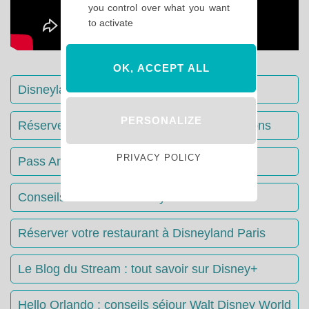
you control over what you want
to activate
OK, ACCEPT ALL
Disneyland Paris : Le guide complet
PERSONALIZE
Réserver votre séjour : toutes les informations
PRIVACY POLICY
Pass Annuels Disney : informations
Conseils & Astuces Disneyland Paris
Réserver votre restaurant à Disneyland Paris
Le Blog du Stream : tout savoir sur Disney+
Hello Orlando : conseils séjour Walt Disney World