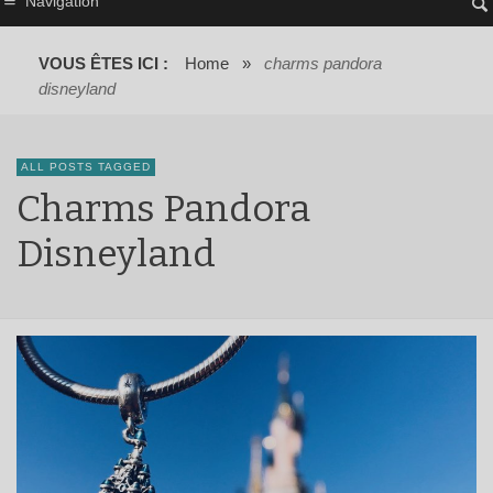
Navigation
VOUS ÊTES ICI :
Home
»
charms pandora
disneyland
ALL POSTS TAGGED
Charms Pandora
Disneyland