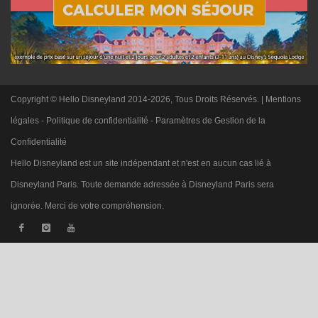
Copyright © Hello Disneyland 2014-2026, Tous Droits Réservés. |
Mentions
légales
-
Politique de confidentialité
-
Paramètres de Gestion de la
Confidentialité
Hello Disneyland est un site indépendant et n'est en aucun cas lié à
Disneyland Paris. Toute demande adressée à Disneyland Paris sera
ignorée. Merci de votre compréhension.