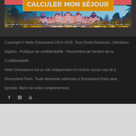
Copyright © Hello Disneyland 2014-2026, Tous Droits Réservés. |
Mentions
légales
-
Politique de confidentialité
-
Paramètres de Gestion de la
Confidentialité
Hello Disneyland est un site indépendant et n'est en aucun cas lié à
Disneyland Paris. Toute demande adressée à Disneyland Paris sera
ignorée. Merci de votre compréhension.