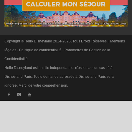
Copyright © Hello Disneyland 2014-2026, Tous Droits Réservés. |
Mentions
légales
-
Politique de confidentialité
-
Paramètres de Gestion de la
Confidentialité
Hello Disneyland est un site indépendant et n'est en aucun cas lié à
Disneyland Paris. Toute demande adressée à Disneyland Paris sera
ignorée. Merci de votre compréhension.