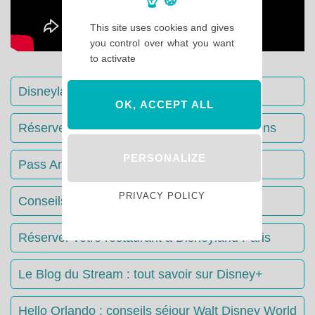
This site uses cookies and gives
you control over what you want
to activate
Disneyland Paris : Le guide complet
OK, ACCEPT ALL
Réserver votre séjour : toutes les informations
PERSONALIZE
Pass Annuels Disney : informations
PRIVACY POLICY
Conseils & Astuces Disneyland Paris
Réserver votre restaurant à Disneyland Paris
Le Blog du Stream : tout savoir sur Disney+
Hello Orlando : conseils séjour Walt Disney World