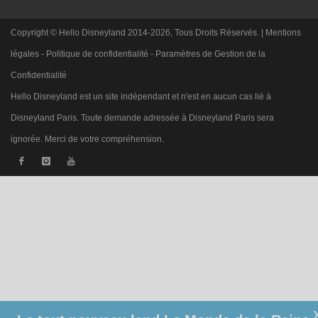
Copyright © Hello Disneyland 2014-2026, Tous Droits Réservés. |
Mentions
légales
-
Politique de confidentialité
-
Paramètres de Gestion de la
Confidentialité
Hello Disneyland est un site indépendant et n'est en aucun cas lié à
Disneyland Paris. Toute demande adressée à Disneyland Paris sera
ignorée. Merci de votre compréhension.