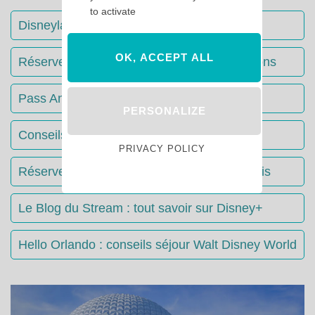
to activate
Disneyland Paris : Le guide complet
OK, ACCEPT ALL
Réserver votre séjour : toutes les informations
Pass Annuels Disney : informations
PERSONALIZE
Conseils & Astuces Disneyland Paris
PRIVACY POLICY
Réserver votre restaurant à Disneyland Paris
Le Blog du Stream : tout savoir sur Disney+
Hello Orlando : conseils séjour Walt Disney World