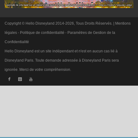
Copyright © Hello Disneyland 2014-2026, Tous Droits Réservés. |
Mentions
légales
-
Politique de confidentialité
-
Paramètres de Gestion de la
Confidentialité
Hello Disneyland est un site indépendant et n'est en aucun cas lié à
Disneyland Paris. Toute demande adressée à Disneyland Paris sera
ignorée. Merci de votre compréhension.