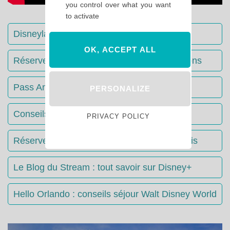
you control over what you want
to activate
Disneyland Paris : Le guide complet
OK, ACCEPT ALL
Réserver votre séjour : toutes les informations
Pass Annuels Disney : informations
PERSONALIZE
Conseils & Astuces Disneyland Paris
PRIVACY POLICY
Réserver votre restaurant à Disneyland Paris
Le Blog du Stream : tout savoir sur Disney+
Hello Orlando : conseils séjour Walt Disney World