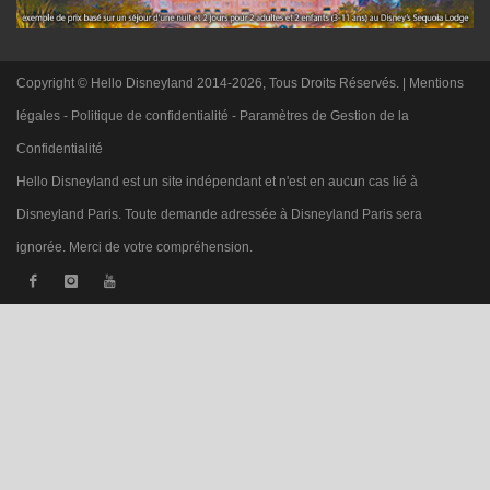
Copyright © Hello Disneyland 2014-2026, Tous Droits Réservés. |
Mentions
légales
-
Politique de confidentialité
-
Paramètres de Gestion de la
Confidentialité
Hello Disneyland est un site indépendant et n'est en aucun cas lié à
Disneyland Paris. Toute demande adressée à Disneyland Paris sera
ignorée. Merci de votre compréhension.