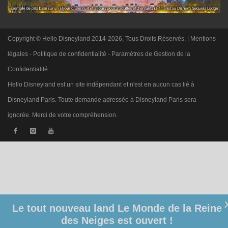
Copyright © Hello Disneyland 2014-2026, Tous Droits Réservés. |
Mentions
légales
-
Politique de confidentialité
-
Paramètres de Gestion de la
Confidentialité
Hello Disneyland est un site indépendant et n'est en aucun cas lié à
Disneyland Paris. Toute demande adressée à Disneyland Paris sera
ignorée. Merci de votre compréhension.
Le tout nouveau land Le Monde de la Reine
des Neiges est ouvert !