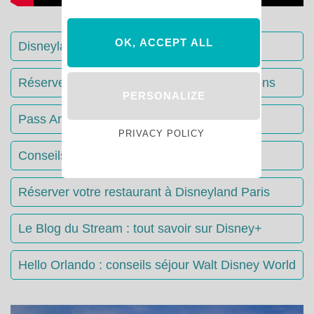
OK, ACCEPT ALL
Disneyland Paris : Le guide complet
Réserver votre séjour : toutes les informations
PERSONALIZE
Pass Annuels Disney : informations
PRIVACY POLICY
Conseils & Astuces Disneyland Paris
Réserver votre restaurant à Disneyland Paris
Le Blog du Stream : tout savoir sur Disney+
Hello Orlando : conseils séjour Walt Disney World