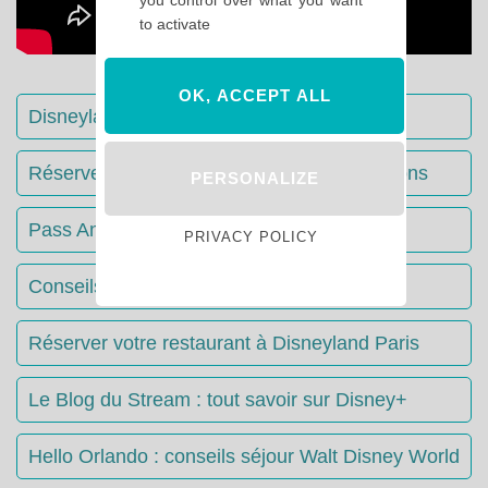
to activate
OK, ACCEPT ALL
Disneyland Paris : Le guide complet
Réserver votre séjour : toutes les informations
PERSONALIZE
Pass Annuels Disney : informations
PRIVACY POLICY
Conseils & Astuces Disneyland Paris
Réserver votre restaurant à Disneyland Paris
Le Blog du Stream : tout savoir sur Disney+
Hello Orlando : conseils séjour Walt Disney World