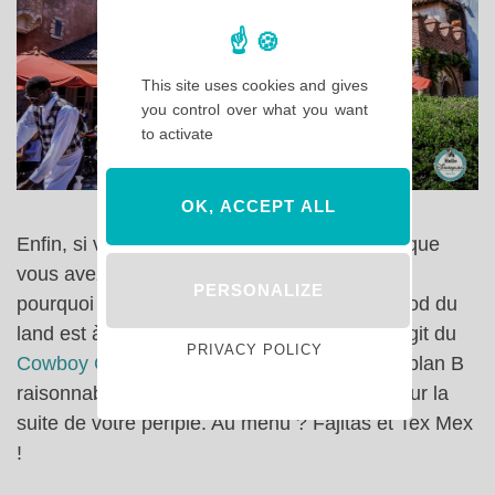
This site uses cookies and gives
you control over what you want
to activate
OK, ACCEPT ALL
Enfin, si vous êtes déjà à Frontierland, c’est que
vous avez pris le programme à l’envers mais
PERSONALIZE
pourquoi pas ! Cependant, le meilleur fast-food du
land est à l’opposé de Phantom Manor. Il s’agit du
PRIVACY POLICY
Cowboy Cookout
. Le
Fuente Del Oro
est un plan B
raisonnable, plus proche d’Adventureland pour la
suite de votre périple. Au menu ? Fajitas et Tex Mex
!