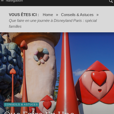
Navigation
VOUS ÊTES ICI :
Home
»
Conseils & Astuces
»
Que faire en une journée à Disneyland Paris : spécial
familles
CONSEILS & ASTUCES