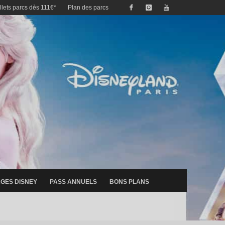
illets parcs dès 111€*
Plan des parcs
GES DISNEY
PASS ANNUELS
BONS PLANS