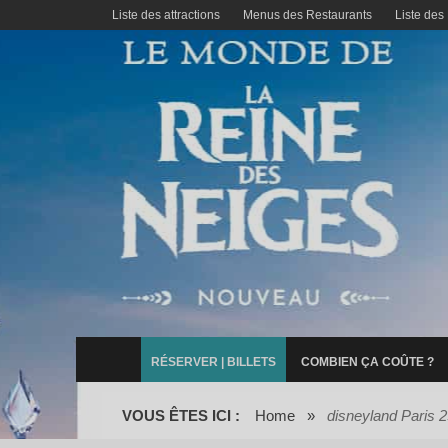
Liste des attractions
Menus des Restaurants
Liste des
RÉSERVER | BILLETS
COMBIEN ÇA COÛTE ?
VOUS ÊTES ICI :
Home
»
disneyland Paris 2