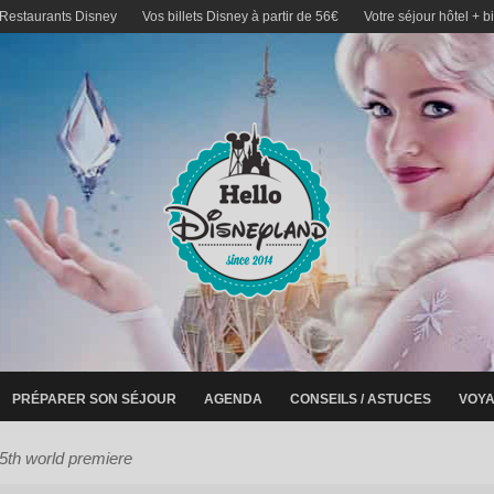
 Restaurants Disney
Vos billets Disney à partir de 56€
Votre séjour hôtel + b
PRÉPARER SON SÉJOUR
AGENDA
CONSEILS / ASTUCES
VOYA
5th world premiere