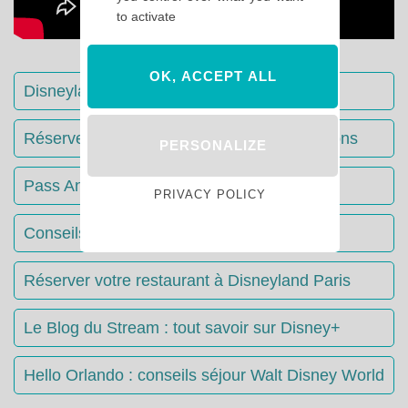
to activate
OK, ACCEPT ALL
Disneyland Paris : Le guide complet
Réserver votre séjour : toutes les informations
PERSONALIZE
Pass Annuels Disney : informations
PRIVACY POLICY
Conseils & Astuces Disneyland Paris
Réserver votre restaurant à Disneyland Paris
Le Blog du Stream : tout savoir sur Disney+
Hello Orlando : conseils séjour Walt Disney World