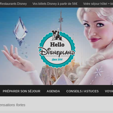
 Restaurants Disney
Vos billets Disney à partir de 56€
Votre séjour hôtel + b
PRÉPARER SON SÉJOUR
AGENDA
CONSEILS / ASTUCES
VOYA
ensations fortes