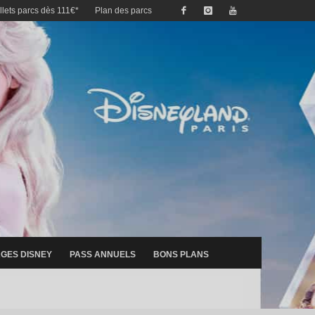
illets parcs dès 111€*
Plan des parcs
GES DISNEY
PASS ANNUELS
BONS PLANS