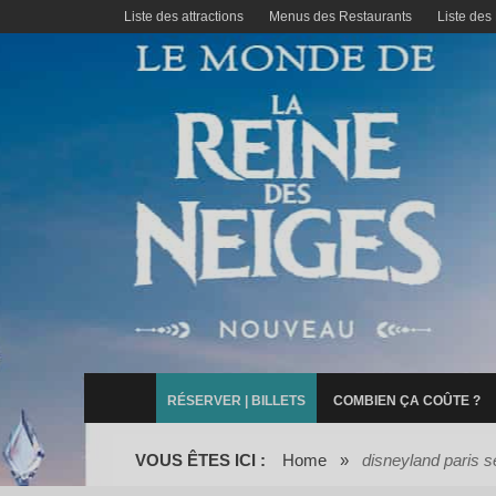
Liste des attractions
Menus des Restaurants
Liste des
RÉSERVER | BILLETS
COMBIEN ÇA COÛTE ?
VOUS ÊTES ICI :
Home
»
disneyland paris s