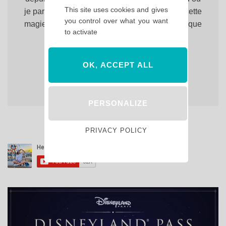
This site uses cookies and gives
je partage avec vous, chaque jour un peu de cette
you control over what you want
magie qui fait de Disneyland Paris, un lieu unique
to activate
en Europe !
OK, ACCEPT ALL
PERSONALIZE
PRIVACY POLICY