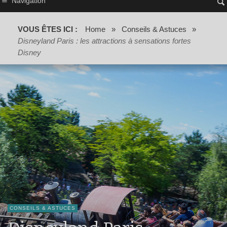
Navigation
VOUS ÊTES ICI :
Home
»
Conseils & Astuces
»
Disneyland Paris : les attractions à sensations fortes
Disney
CONSEILS & ASTUCES