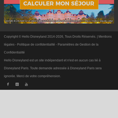
Copyright © Hello Disneyland 2014-2026, Tous Droits Réservés. |
Mentions
légales
-
Politique de confidentialité
-
Paramètres de Gestion de la
Confidentialité
Hello Disneyland est un site indépendant et n'est en aucun cas lié à
Disneyland Paris. Toute demande adressée à Disneyland Paris sera
ignorée. Merci de votre compréhension.