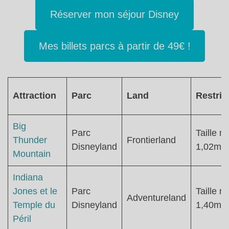
Réserver mon séjour Disney
Mes billets parcs à partir de 49€ !
Attraction
Parc
Land
Restric
Big
Parc
Taille mi
Thunder
Frontierland
Disneyland
1,02m
Mountain
Indiana
Jones et le
Parc
Taille mi
Adventureland
Temple du
Disneyland
1,40m
Péril