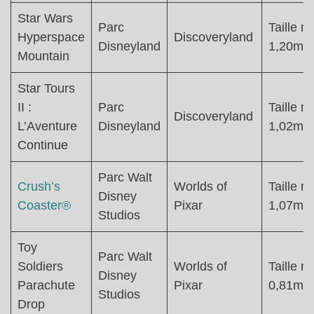
Star Wars
Parc
Taille mi
Hyperspace
Discoveryland
Disneyland
1,20m
Mountain
Star Tours
II :
Parc
Taille mi
Discoveryland
L’Aventure
Disneyland
1,02m
Continue
Parc Walt
Crush’s
Worlds of
Taille mi
Disney
Coaster®
Pixar
1,07m
Studios
Toy
Parc Walt
Soldiers
Worlds of
Taille mi
Disney
Parachute
Pixar
0,81m
Studios
Drop