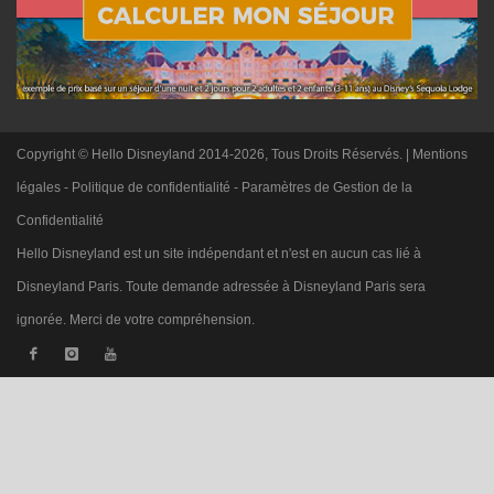
Copyright © Hello Disneyland 2014-2026, Tous Droits Réservés. |
Mentions
légales
-
Politique de confidentialité
-
Paramètres de Gestion de la
Confidentialité
Hello Disneyland est un site indépendant et n'est en aucun cas lié à
Disneyland Paris. Toute demande adressée à Disneyland Paris sera
ignorée. Merci de votre compréhension.