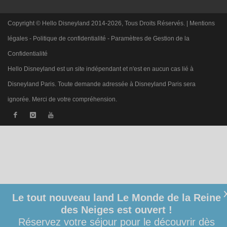
Copyright © Hello Disneyland 2014-2026, Tous Droits Réservés. |
Mentions
légales
-
Politique de confidentialité
-
Paramètres de Gestion de la
Confidentialité
Hello Disneyland est un site indépendant et n'est en aucun cas lié à
Disneyland Paris. Toute demande adressée à Disneyland Paris sera
ignorée. Merci de votre compréhension.
Le tout nouveau land Le Monde de la Reine
des Neiges est ouvert !
Réservez votre séjour pour le découvrir dès