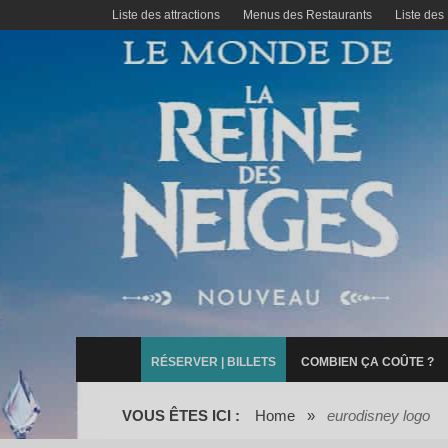
Liste des attractions
Menus des Restaurants
Liste des
RÉSERVER | BILLETS
COMBIEN ÇA COÛTE ?
VOUS ÊTES ICI :
Home
»
eurodisney logo