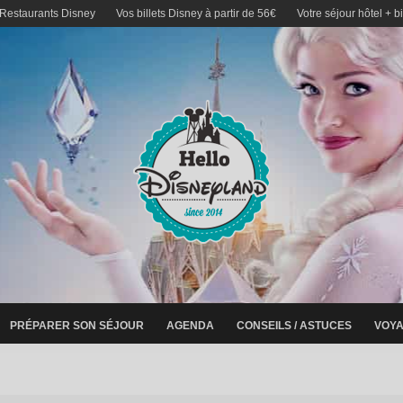
 Restaurants Disney
Vos billets Disney à partir de 56€
Votre séjour hôtel + b
PRÉPARER SON SÉJOUR
AGENDA
CONSEILS / ASTUCES
VOYA