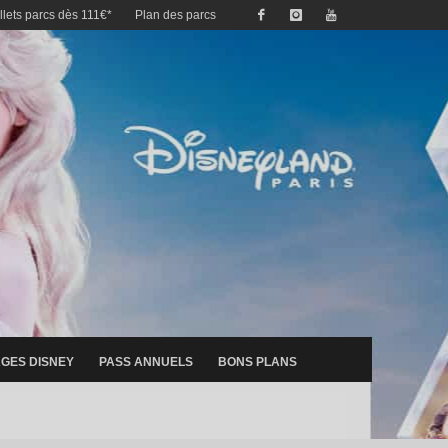
illets parcs dès 111€*
Plan des parcs
GES DISNEY
PASS ANNUELS
BONS PLANS