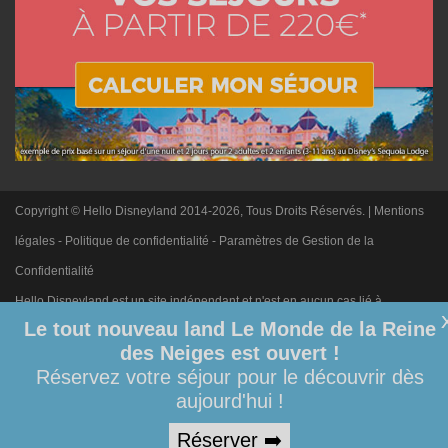
Copyright © Hello Disneyland 2014-2026, Tous Droits Réservés. |
Mentions
légales
-
Politique de confidentialité
-
Paramètres de Gestion de la
Confidentialité
Hello Disneyland est un site indépendant et n'est en aucun cas lié à
Le tout nouveau land Le Monde de la Reine
Disneyland Paris. Toute demande adressée à Disneyland Paris sera
des Neiges est ouvert !
ignorée. Merci de votre compréhension.
Réservez votre séjour pour le découvrir dès
aujourd'hui !
Réserver ➡️