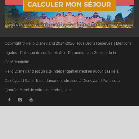
Copyright © Hello Disneyland 2014-2026, Tous Droits Réservés. |
Mentions
légales
-
Politique de confidentialité
-
Paramètres de Gestion de la
Confidentialité
Hello Disneyland est un site indépendant et n'est en aucun cas lié à
Disneyland Paris. Toute demande adressée à Disneyland Paris sera
ignorée. Merci de votre compréhension.