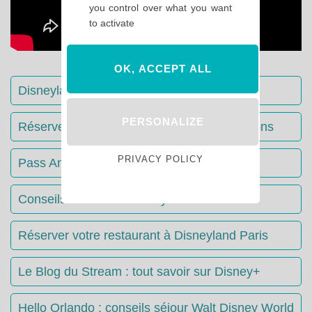
you control over what you want
to activate
OK, ACCEPT ALL
Disneyland Paris : Le guide complet
PERSONALIZE
Réserver votre séjour : toutes les informations
PRIVACY POLICY
Pass Annuels Disney : informations
Conseils & Astuces Disneyland Paris
Réserver votre restaurant à Disneyland Paris
Le Blog du Stream : tout savoir sur Disney+
Hello Orlando : conseils séjour Walt Disney World