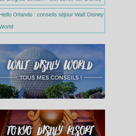
Hello Orlando : conseils séjour Walt Disney
World