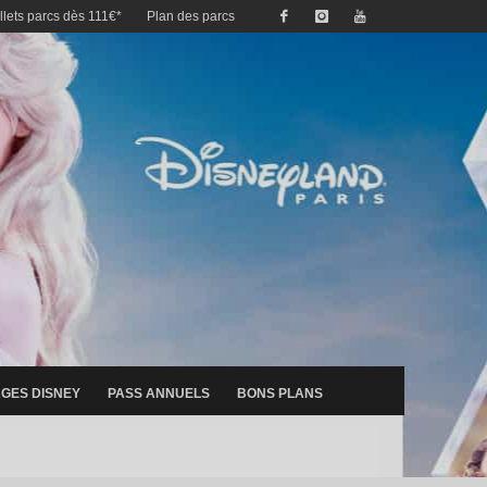
illets parcs dès 111€*
Plan des parcs
GES DISNEY
PASS ANNUELS
BONS PLANS