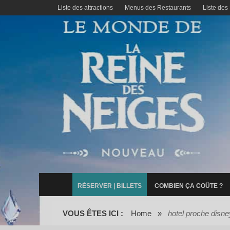
Liste des attractions
Menus des Restaurants
Liste des
RÉSERVER | BILLETS
COMBIEN ÇA COÛTE ?
VOUS ÊTES ICI :
Home
»
hotel proche disne