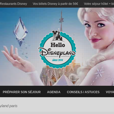
 Restaurants Disney
Vos billets Disney à partir de 56€
Votre séjour hôtel + b
PRÉPARER SON SÉJOUR
AGENDA
CONSEILS / ASTUCES
VOYA
yland paris