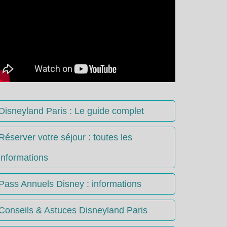
Disneyland Paris : Le guide complet
Réserver votre séjour : toutes les
informations
Pass Annuels Disney : informations
Conseils & Astuces Disneyland Paris