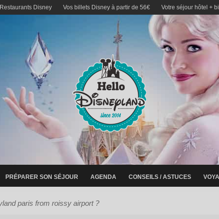
 Restaurants Disney
Vos billets Disney à partir de 56€
Votre séjour hôtel + b
PRÉPARER SON SÉJOUR
AGENDA
CONSEILS / ASTUCES
VOYA
land paris from roissy airport ?