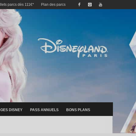
illets parcs dès 111€*
Plan des parcs
GES DISNEY
PASS ANNUELS
BONS PLANS