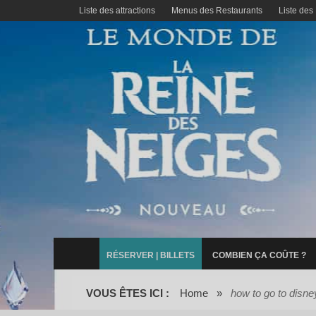
Liste des attractions
Menus des Restaurants
Liste des
RÉSERVER | BILLETS
COMBIEN ÇA COÛTE ?
VOUS ÊTES ICI :
Home
»
how to go to disney